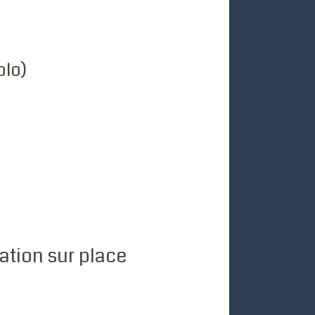
olo)
ration sur place