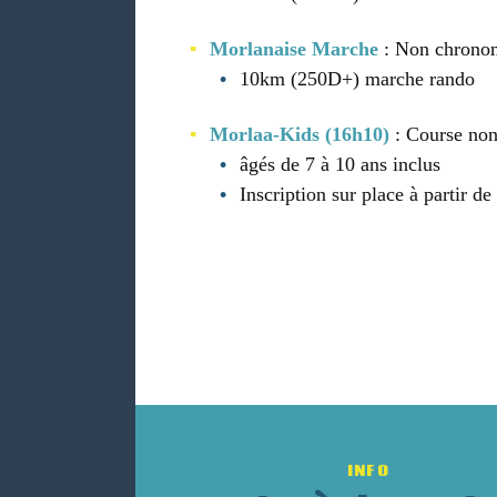
Morlanaise Marche
: Non chronom
10km (250D+) marche rando
Morlaa-Kids (16h10)
: Course non
âgés de 7 à 10 ans inclus
Inscription sur place à partir d
INFO